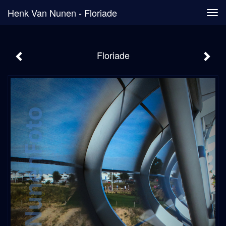
Henk Van Nunen - Floriade
Tog
navi
Floriade