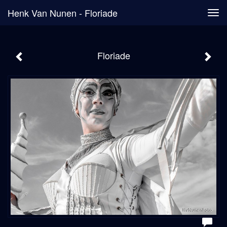
Henk Van Nunen - Floriade
Tog
navi
Floriade