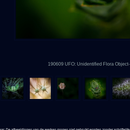
190609 UFO: Unidentified Flora Object
aar. De afbeeldingen van de werken mogen niet gebruikt worden zonder schriftelij