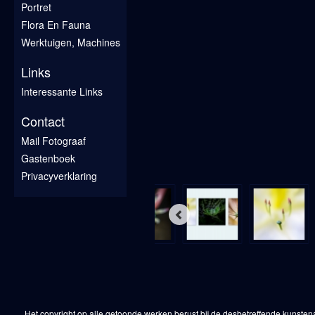
Portret
Flora En Fauna
Werktuigen, Machines
Links
Interessante Links
Contact
Mail Fotograaf
Gastenboek
Privacyverklaring
Het copyright op alle getoonde werken berust bij de desbetreffende kunsten