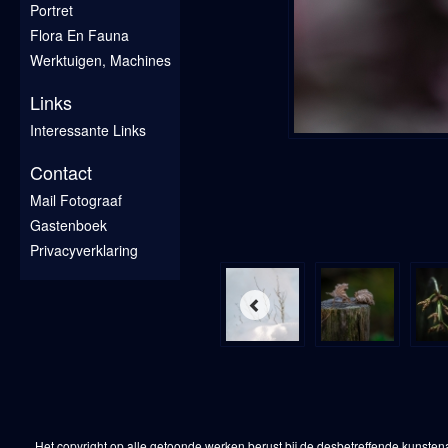
Portret
Flora En Fauna
Werktuigen, Machines
Links
Interessante Links
Contact
Mail Fotograaf
Gastenboek
Privacyverklaring
Het copyright op alle getoonde werken berust bij de desbetreffende kunsten