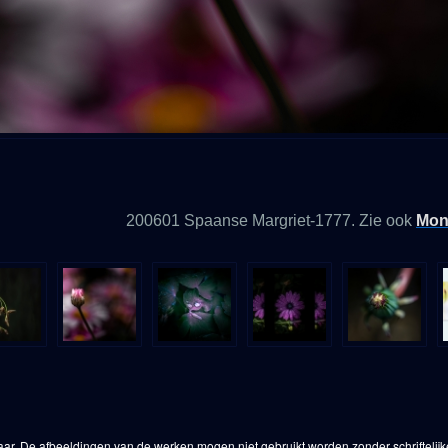
200601 Spaanse Margriet-1777. Zie ook
Mon
aar. De afbeeldingen van de werken mogen niet gebruikt worden zonder schriftelij